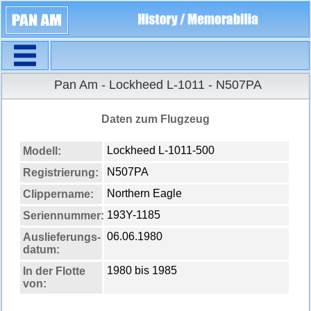
Navigation
Pan Am - Lockheed L-1011 - N507PA
Daten zum Flugzeug
Lockheed L-1011-500
Modell:
N507PA
Registrierung:
Northern Eagle
Clippername:
193Y-1185
Seriennummer:
06.06.1980
Auslieferungs­
datum:
1980 bis 1985
In der Flotte
von: