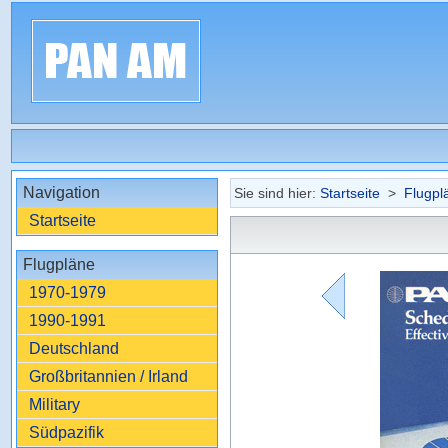
Navigation
Sie sind hier:
Startseite
>
Flugpl
Startseite
Flugpläne
1970-1979
1990-1991
Deutschland
Großbritannien / Irland
Military
Südpazifik